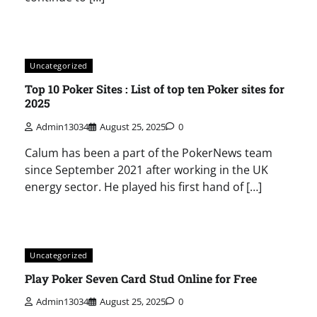
Uncategorized
Top 10 Poker Sites : List of top ten Poker sites for
2025
Admin13034
August 25, 2025
0
Calum has been a part of the PokerNews team
since September 2021 after working in the UK
energy sector. He played his first hand of […]
Uncategorized
Play Poker Seven Card Stud Online for Free
Admin13034
August 25, 2025
0