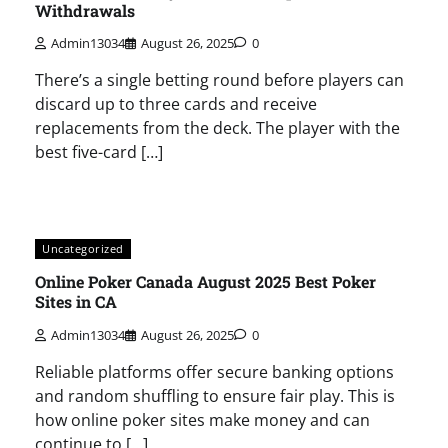
Withdrawals
Admin13034
August 26, 2025
0
There’s a single betting round before players can
discard up to three cards and receive
replacements from the deck. The player with the
best five-card […]
Uncategorized
Online Poker Canada August 2025 Best Poker
Sites in CA
Admin13034
August 26, 2025
0
Reliable platforms offer secure banking options
and random shuffling to ensure fair play. This is
how online poker sites make money and can
continue to […]