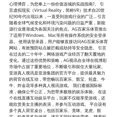
心理博弈，为您奉上一份价值连城的实战指南?。 引
言虚拟现实（Virtual Reality，简称VR）技术自20世
纪90年代出现以来，一直受到游戏行业的广泛… 引言
随着全球气候变化和环境污染问题的日益严重，新能
源行业逐渐成为各国关注的焦点。AG百家乐体育推出
了适用于Windows、Mac等所有操作系统的安全登录
器。 使用该登录器，用户能够直接访问AG百家乐体育
网站，有效预防站点被拦截或劫持等安全隐患。 引言
在过去的二十年中，网络游戏产业经历了翻天覆地的
变化。通过这些优势和策略，AG视讯在全球在线博彩
市场中占据了重要地位，不断吸引和留住大量玩家。
亚游真人视讯是亚游集团的官方平台，提供最具魅力
的荷官在线互动，带您畅玩百家乐、骰宝、轮盘、牛
牛、炸金花等多种真人视讯游戏。 我们遵循国际标
准，确保公平公正，为您带来极致的娱乐体验。 在这
个在线直播互动娱乐平台，玩家不仅能享受游戏，还
能欣赏美女主播的表演，并参与互动游戏。 平台设有
多个真人荷官桌台，包括百家乐、竟咪、龙虎、骰
宝、轮盘等多款游戏，满足不同玩家的需求。 随着科