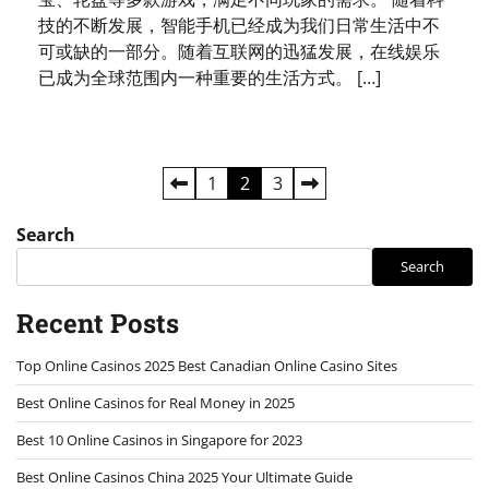
技的不断发展，智能手机已经成为我们日常生活中不
可或缺的一部分。随着互联网的迅猛发展，在线娱乐
已成为全球范围内一种重要的生活方式。 […]
Posts
1
2
3
pagination
Search
Search
Recent Posts
Top Online Casinos 2025 Best Canadian Online Casino Sites
Best Online Casinos for Real Money in 2025
Best 10 Online Casinos in Singapore for 2023
Best Online Casinos China 2025 Your Ultimate Guide